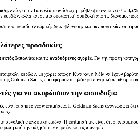
δοση
, ενώ για την
Ιαπωνία
η αντίστοιχη πρόβλεψη ανεβαίνει στο
8,2
 κερδών, αλλά και σε πιο ουσιαστική συμβολή από τις διανομές προς
ωση του πλαισίου εταιρικής διακυβέρνησης και των πολιτικών επιστρο
ηλότερες προσδοκίες
 εκτός Ιαπωνίας
και τις
αναδυόμενες αγορές
. Για την πρώτη κατηγο
 εταιρικών κερδών, με χώρες όπως η Κίνα και η Ινδία να έχουν βαρύτη
έλο της Goldman Sachs, προσφέρουν υψηλότερο δυνητικό περιθώριο α
ετές για να ακυρώσουν την αισιοδοξία
χές είναι οι σημερινές αποτιμήσεις. Η Goldman Sachs αναγνωρίζει ότι
ρους.
 τη συνολική επενδυτική εικόνα. Η εκτίμησή της είναι ότι οι αποτιμ
ίδραση από την αύξηση των κερδών και τις διανομές.