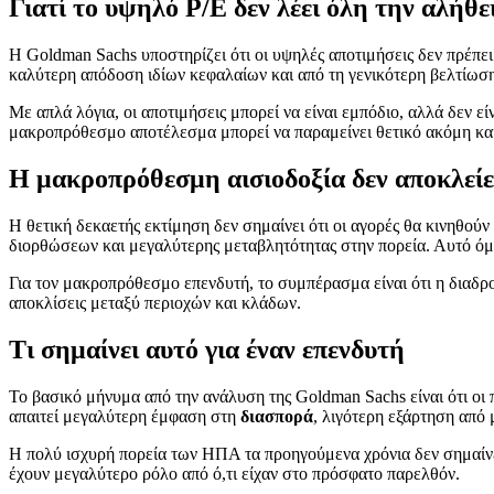
Γιατί το υψηλό P/E δεν λέει όλη την αλήθε
Η Goldman Sachs υποστηρίζει ότι οι υψηλές αποτιμήσεις δεν πρέπει
καλύτερη απόδοση ιδίων κεφαλαίων και από τη γενικότερη βελτίωση
Με απλά λόγια, οι αποτιμήσεις μπορεί να είναι εμπόδιο, αλλά δεν ε
μακροπρόθεσμο αποτέλεσμα μπορεί να παραμείνει θετικό ακόμη και
Η μακροπρόθεσμη αισιοδοξία δεν αποκλεί
Η θετική δεκαετής εκτίμηση δεν σημαίνει ότι οι αγορές θα κινηθού
διορθώσεων και μεγαλύτερης μεταβλητότητας στην πορεία. Αυτό όμως
Για τον μακροπρόθεσμο επενδυτή, το συμπέρασμα είναι ότι η διαδρο
αποκλίσεις μεταξύ περιοχών και κλάδων.
Τι σημαίνει αυτό για έναν επενδυτή
Το βασικό μήνυμα από την ανάλυση της Goldman Sachs είναι ότι ο
απαιτεί μεγαλύτερη έμφαση στη
διασπορά
, λιγότερη εξάρτηση από 
Η πολύ ισχυρή πορεία των ΗΠΑ τα προηγούμενα χρόνια δεν σημαίνει 
έχουν μεγαλύτερο ρόλο από ό,τι είχαν στο πρόσφατο παρελθόν.