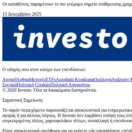
Οι καταθέσεις παραμένουν το πιο γνώριμο σημείο στάθμευσης χρημ
15 Δεκεμβρίου 2025
Ο οδηγός σου στον κόσμο των επενδύσεων.
Αρχική
Άρθρα
Μετοχές
ETFs
Αμοιβαία Κεφάλαια
Ομόλογα
Ανάλυση 
Σχετικά
Πολιτική Cookies
Πολιτική Απορρήτου
©
2026
Investo. Όλα τα δικαιώματα διατηρούνται.
Σημαντική Σημείωση
Το παρόν περιεχόμενο παρουσιάζεται αποκλειστικά για ενημερωτικο
αγοράς ή για άλλους λόγους. Η Investo δεν λαμβάνει υπόψη τους σ
συγκεκριμένος τίτλος, χαρτοφυλάκιο τίτλων, συναλλαγή ή επενδυτι
Είστε αποκλειστικά υπεύθυνοι για να κρίνετε εάν οποιαδήποτε επένδ