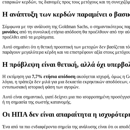
εταιρικών κερδών, τις διανομές προς τους μετόχους και τη συνεχιζ
Η ανάπτυξη των κερδών παραμένει ο βασι
Σύμφωνα με την ανάλυση της Goldman Sachs, ο σημαντικότερος παρά
μονάδες
από τη συνολική ετήσια απόδοση θα προέλθουν από την αύ
προέλθει από τα μερίσματα.
Αυτό σημαίνει ότι η θετική προοπτική των μετοχών δεν βασίζεται τόσ
παράγουν μεγαλύτερα κέρδη και να επιστρέφουν αξία στους μετόχου
Η πρόβλεψη είναι θετική, αλλά όχι υπερβο
Η εκτίμηση για
7,7% ετήσια απόδοση
ακούγεται ισχυρή, όμως η G
λόγια, η τράπεζα δεν μιλά για μια δεκαετία εκρηκτικών αποδόσεων,
εντυπωσιακή ιστορική φάση των αγορών.
Αυτό είναι σημαντικό, γιατί δείχνει μια πιο ισορροπημένη προσέγγ
ή τη σημασία της σωστής κατανομής.
Οι ΗΠΑ δεν είναι απαραίτητα η ισχυρότερη
Ένα από τα πιο ενδιαφέροντα σημεία της ανάλυσης είναι ότι οι αποδόσ