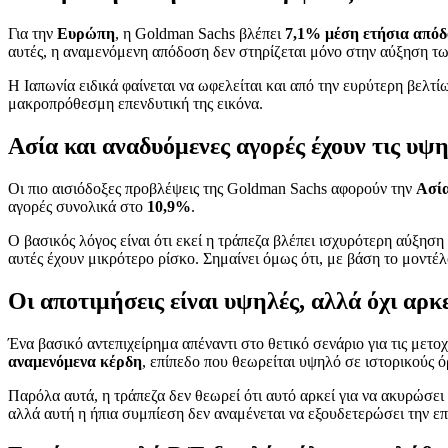
Για την
Ευρώπη
, η Goldman Sachs βλέπει
7,1% μέση ετήσια από
αυτές, η αναμενόμενη απόδοση δεν στηρίζεται μόνο στην αύξηση των
Η Ιαπωνία ειδικά φαίνεται να ωφελείται και από την ευρύτερη βελτί
μακροπρόθεσμη επενδυτική της εικόνα.
Ασία και αναδυόμενες αγορές έχουν τις υψ
Οι πιο αισιόδοξες προβλέψεις της Goldman Sachs αφορούν την
Ασία
αγορές συνολικά στο
10,9%
.
Ο βασικός λόγος είναι ότι εκεί η τράπεζα βλέπει ισχυρότερη αύξηση
αυτές έχουν μικρότερο ρίσκο. Σημαίνει όμως ότι, με βάση το μοντ
Οι αποτιμήσεις είναι υψηλές, αλλά όχι αρκ
Ένα βασικό αντεπιχείρημα απέναντι στο θετικό σενάριο για τις μετο
αναμενόμενα κέρδη
, επίπεδο που θεωρείται υψηλό σε ιστορικούς ό
Παρόλα αυτά, η τράπεζα δεν θεωρεί ότι αυτό αρκεί για να ακυρώσει
αλλά αυτή η ήπια συμπίεση δεν αναμένεται να εξουδετερώσει την επ