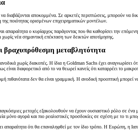
ια
 να διαβάζονται αποκομμένα. Σε αρκετές περιπτώσεις, μπορούν να δι
 της ποιότητας ορισμένων επιχειρηματικών μοντέλων.
ίναι απαραίτητα ο κυρίαρχος παράγοντας που θα καθορίσει την επόμενη
 χωρίς νέα σημαντική επέκταση των δεικτών αποτίμησης.
ει βραχυπρόθεσμη μεταβλητότητα
ν ανοδικά χωρίς διακοπές. Η ίδια η Goldman Sachs έχει αναγνωρίσει 
 είναι διαφορετικό από το να θεωρεί κανείς ότι καταρρέει το μακροπ
μή πιθανότατα δεν θα είναι γραμμική. Η ανοδική προοπτική μπορεί να
ι παγκόσμιες μετοχές εξακολουθούν να έχουν ουσιαστικό ρόλο σε έν
μία μόνο αγορά και πιο ρεαλιστικές προσδοκίες σε σχέση με το τι μπ
απαραίτητα ότι θα επαναληφθεί με τον ίδιο τρόπο. Η Ευρώπη, η Ιαπω