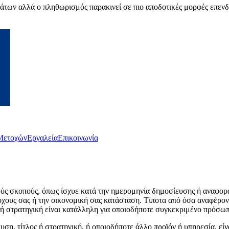
άτων αλλά o πληθωρισμός παρακινεί σε πιο αποδοτικές μορφές επεν
Μετοχών
Εργαλεία
Επικοινωνία
ύς σκοπούς, όπως ίσχυε κατά την ημερομηνία δημοσίευσης ή αναφοράς
τόχους σας ή την οικονομική σας κατάσταση. Τίποτα από όσα αναφέρο
κή στρατηγική είναι κατάλληλη για οποιοδήποτε συγκεκριμένο πρόσω
υση, τίτλος ή στρατηγική, ή οποιοδήποτε άλλο προϊόν ή υπηρεσία, εί