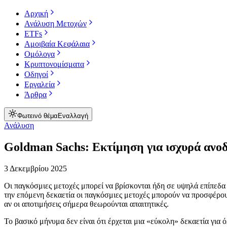
Αρχική
Ανάλυση Μετοχών
ETFs
Αμοιβαία Κεφάλαια
Ομόλογα
Κρυπτονομίσματα
Οδηγοί
Εργαλεία
Άρθρα
Φωτεινό θέμα
Εναλλαγή
Ανάλυση
Goldman Sachs: Εκτίμηση για ισχυρά ανοδι
3 Δεκεμβρίου 2025
Οι παγκόσμιες μετοχές μπορεί να βρίσκονται ήδη σε υψηλά επίπεδ
την επόμενη δεκαετία οι παγκόσμιες μετοχές μπορούν να προσφέρο
αν οι αποτιμήσεις σήμερα θεωρούνται απαιτητικές.
Το βασικό μήνυμα δεν είναι ότι έρχεται μια «εύκολη» δεκαετία για