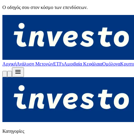
Ο οδηγός σου στον κόσμο των επενδύσεων.
Αρχική
Ανάλυση Μετοχών
ETFs
Αμοιβαία Κεφάλαια
Ομόλογα
Κρυπτ
Κατηγορίες