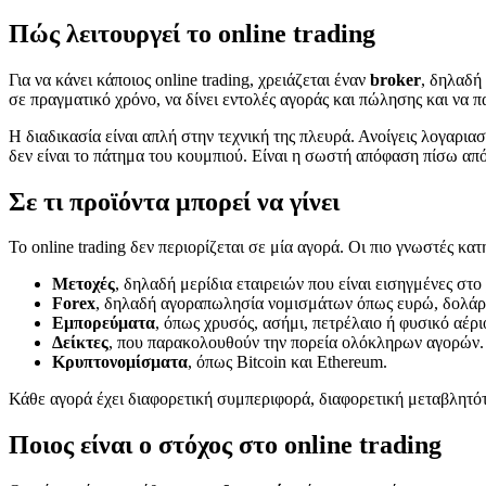
Πώς λειτουργεί το online trading
Για να κάνει κάποιος online trading, χρειάζεται έναν
broker
, δηλαδή
σε πραγματικό χρόνο, να δίνει εντολές αγοράς και πώλησης και να πα
Η διαδικασία είναι απλή στην τεχνική της πλευρά. Ανοίγεις λογαρια
δεν είναι το πάτημα του κουμπιού. Είναι η σωστή απόφαση πίσω από
Σε τι προϊόντα μπορεί να γίνει
Το online trading δεν περιορίζεται σε μία αγορά. Οι πιο γνωστές κατη
Μετοχές
, δηλαδή μερίδια εταιρειών που είναι εισηγμένες στο
Forex
, δηλαδή αγοραπωλησία νομισμάτων όπως ευρώ, δολάρι
Εμπορεύματα
, όπως χρυσός, ασήμι, πετρέλαιο ή φυσικό αέρι
Δείκτες
, που παρακολουθούν την πορεία ολόκληρων αγορών.
Κρυπτονομίσματα
, όπως Bitcoin και Ethereum.
Κάθε αγορά έχει διαφορετική συμπεριφορά, διαφορετική μεταβλητότ
Ποιος είναι ο στόχος στο online trading