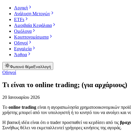
Αρχική
Ανάλυση Μετοχών
ETFs
Αμοιβαία Κεφάλαια
Ομόλογα
Κρυπτονομίσματα
Οδηγοί
Εργαλεία
Άρθρα
Φωτεινό θέμα
Εναλλαγή
Οδηγοί
Τι είναι το online trading; (για αρχάριους)
20 Ιανουαρίου 2026
Το
online trading
είναι η αγοραπωλησία χρηματοοικονομικών προϊό
χρήστης μπορεί από τον υπολογιστή ή το κινητό του να ανοίγει και 
Η βασική ιδέα είναι ότι ο trader προσπαθεί να κερδίσει από τις
βραχ
Συνήθως θέλει να εκμεταλλευτεί γρήγορες κινήσεις της αγοράς.