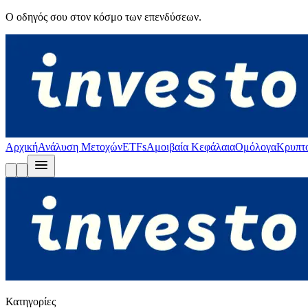
Ο οδηγός σου στον κόσμο των επενδύσεων.
Αρχική
Ανάλυση Μετοχών
ETFs
Αμοιβαία Κεφάλαια
Ομόλογα
Κρυπτ
Κατηγορίες