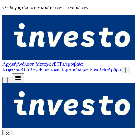
Ο οδηγός σου στον κόσμο των επενδύσεων.
Αρχική
Ανάλυση Μετοχών
ETFs
Αμοιβαία
Κεφάλαια
Ομόλογα
Κρυπτονομίσματα
Οδηγοί
Εργαλεία
Άρθρα