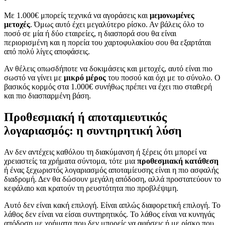
Με 1.000€ μπορείς τεχνικά να αγοράσεις και
μεμονωμένες
μετοχές
. Όμως αυτό έχει μεγαλύτερο ρίσκο. Αν βάλεις όλο το
ποσό σε μία ή δύο εταιρείες, η διασπορά σου θα είναι
περιορισμένη και η πορεία του χαρτοφυλακίου σου θα εξαρτάται
από πολύ λίγες αποφάσεις.
Αν θέλεις οπωσδήποτε να δοκιμάσεις και μετοχές, αυτό είναι πιο
σωστό να γίνει με
μικρό μέρος
του ποσού και όχι με το σύνολο. Ο
βασικός κορμός στα 1.000€ συνήθως πρέπει να έχει πιο σταθερή
και πιο διασπαρμένη βάση.
Προθεσμιακή ή αποταμιευτικός
λογαριασμός: η συντηρητική λύση
Αν δεν αντέχεις καθόλου τη διακύμανση ή ξέρεις ότι μπορεί να
χρειαστείς τα χρήματα σύντομα, τότε μια
προθεσμιακή κατάθεση
ή ένας ξεχωριστός λογαριασμός αποταμίευσης είναι η πιο ασφαλής
διαδρομή. Δεν θα δώσουν μεγάλη απόδοση, αλλά προστατεύουν το
κεφάλαιο και κρατούν τη ρευστότητα πιο προβλέψιμη.
Αυτό δεν είναι κακή επιλογή. Είναι απλώς διαφορετική επιλογή. Το
λάθος δεν είναι να είσαι συντηρητικός. Το λάθος είναι να κυνηγάς
απόδοση με χρήματα που δεν μπορείς να αφήσεις ή με ρίσκο που