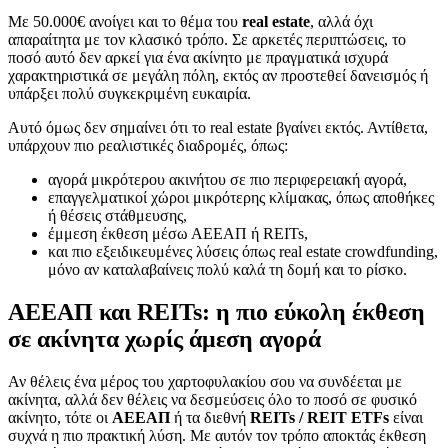
Με 50.000€ ανοίγει και το θέμα του
real estate
, αλλά όχι
απαραίτητα με τον κλασικό τρόπο. Σε αρκετές περιπτώσεις, το
ποσό αυτό δεν αρκεί για ένα ακίνητο με πραγματικά ισχυρά
χαρακτηριστικά σε μεγάλη πόλη, εκτός αν προστεθεί δανεισμός ή
υπάρξει πολύ συγκεκριμένη ευκαιρία.
Αυτό όμως δεν σημαίνει ότι το real estate βγαίνει εκτός. Αντίθετα,
υπάρχουν πιο ρεαλιστικές διαδρομές, όπως:
αγορά μικρότερου ακινήτου σε πιο περιφερειακή αγορά,
επαγγελματικοί χώροι μικρότερης κλίμακας, όπως αποθήκες
ή θέσεις στάθμευσης,
έμμεση έκθεση μέσω ΑΕΕΑΠ ή REITs,
και πιο εξειδικευμένες λύσεις όπως real estate crowdfunding,
μόνο αν καταλαβαίνεις πολύ καλά τη δομή και το ρίσκο.
ΑΕΕΑΠ και REITs: η πιο εύκολη έκθεση
σε ακίνητα χωρίς άμεση αγορά
Αν θέλεις ένα μέρος του χαρτοφυλακίου σου να συνδέεται με
ακίνητα, αλλά δεν θέλεις να δεσμεύσεις όλο το ποσό σε φυσικό
ακίνητο, τότε οι
ΑΕΕΑΠ
ή τα διεθνή
REITs / REIT ETFs
είναι
συχνά η πιο πρακτική λύση. Με αυτόν τον τρόπο αποκτάς έκθεση