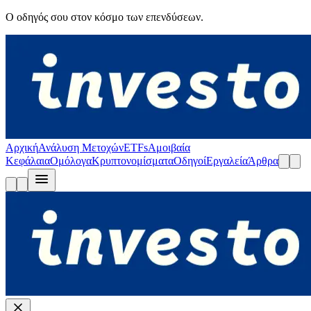
Ο οδηγός σου στον κόσμο των επενδύσεων.
Αρχική
Ανάλυση Μετοχών
ETFs
Αμοιβαία
Κεφάλαια
Ομόλογα
Κρυπτονομίσματα
Οδηγοί
Εργαλεία
Άρθρα