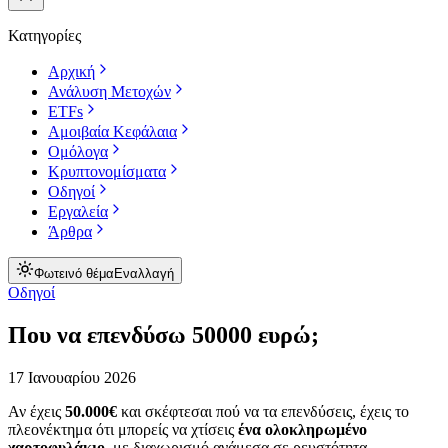
Κατηγορίες
Αρχική
Ανάλυση Μετοχών
ETFs
Αμοιβαία Κεφάλαια
Ομόλογα
Κρυπτονομίσματα
Οδηγοί
Εργαλεία
Άρθρα
Φωτεινό θέμα
Εναλλαγή
Οδηγοί
Που να επενδύσω 50000 ευρώ;
17 Ιανουαρίου 2026
Αν έχεις
50.000€
και σκέφτεσαι πού να τα επενδύσεις, έχεις το
πλεονέκτημα ότι μπορείς να χτίσεις
ένα ολοκληρωμένο
χαρτοφυλάκιο
, με διαχωρισμό ανάμεσα σε ρευστότητα,