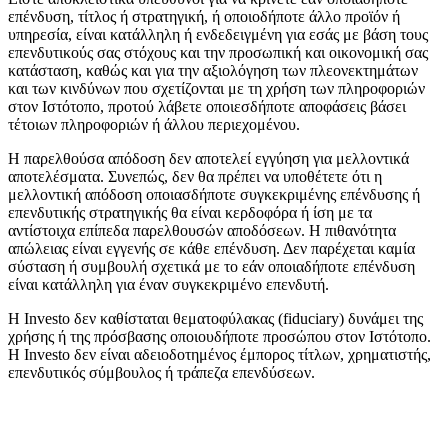
επένδυση, τίτλος ή στρατηγική, ή οποιοδήποτε άλλο προϊόν ή
υπηρεσία, είναι κατάλληλη ή ενδεδειγμένη για εσάς με βάση τους
επενδυτικούς σας στόχους και την προσωπική και οικονομική σας
κατάσταση, καθώς και για την αξιολόγηση των πλεονεκτημάτων
και των κινδύνων που σχετίζονται με τη χρήση των πληροφοριών
στον Ιστότοπο, προτού λάβετε οποιεσδήποτε αποφάσεις βάσει
τέτοιων πληροφοριών ή άλλου περιεχομένου.
Η παρελθούσα απόδοση δεν αποτελεί εγγύηση για μελλοντικά
αποτελέσματα. Συνεπώς, δεν θα πρέπει να υποθέτετε ότι η
μελλοντική απόδοση οποιασδήποτε συγκεκριμένης επένδυσης ή
επενδυτικής στρατηγικής θα είναι κερδοφόρα ή ίση με τα
αντίστοιχα επίπεδα παρελθουσών αποδόσεων. Η πιθανότητα
απώλειας είναι εγγενής σε κάθε επένδυση. Δεν παρέχεται καμία
σύσταση ή συμβουλή σχετικά με το εάν οποιαδήποτε επένδυση
είναι κατάλληλη για έναν συγκεκριμένο επενδυτή.
Η Investo δεν καθίσταται θεματοφύλακας (fiduciary) δυνάμει της
χρήσης ή της πρόσβασης οποιουδήποτε προσώπου στον Ιστότοπο.
Η Investo δεν είναι αδειοδοτημένος έμπορος τίτλων, χρηματιστής,
επενδυτικός σύμβουλος ή τράπεζα επενδύσεων.