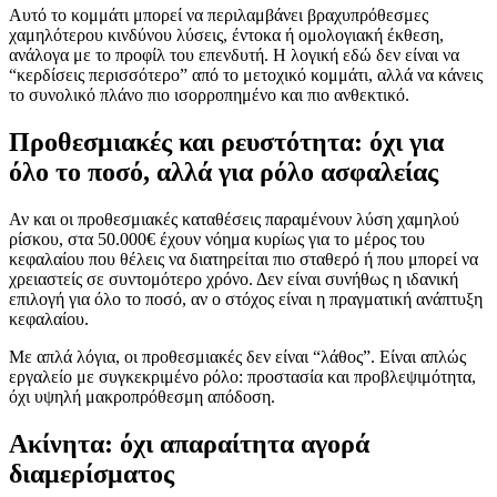
Αυτό το κομμάτι μπορεί να περιλαμβάνει βραχυπρόθεσμες
χαμηλότερου κινδύνου λύσεις, έντοκα ή ομολογιακή έκθεση,
ανάλογα με το προφίλ του επενδυτή. Η λογική εδώ δεν είναι να
“κερδίσεις περισσότερο” από το μετοχικό κομμάτι, αλλά να κάνεις
το συνολικό πλάνο πιο ισορροπημένο και πιο ανθεκτικό.
Προθεσμιακές και ρευστότητα: όχι για
όλο το ποσό, αλλά για ρόλο ασφαλείας
Αν και οι προθεσμιακές καταθέσεις παραμένουν λύση χαμηλού
ρίσκου, στα 50.000€ έχουν νόημα κυρίως για το μέρος του
κεφαλαίου που θέλεις να διατηρείται πιο σταθερό ή που μπορεί να
χρειαστείς σε συντομότερο χρόνο. Δεν είναι συνήθως η ιδανική
επιλογή για όλο το ποσό, αν ο στόχος είναι η πραγματική ανάπτυξη
κεφαλαίου.
Με απλά λόγια, οι προθεσμιακές δεν είναι “λάθος”. Είναι απλώς
εργαλείο με συγκεκριμένο ρόλο: προστασία και προβλεψιμότητα,
όχι υψηλή μακροπρόθεσμη απόδοση.
Ακίνητα: όχι απαραίτητα αγορά
διαμερίσματος