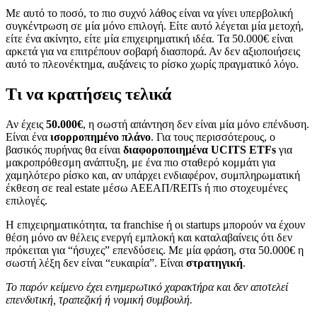
Με αυτό το ποσό, το πιο συχνό λάθος είναι να γίνει υπερβολική
συγκέντρωση σε μία μόνο επιλογή. Είτε αυτό λέγεται μία μετοχή,
είτε ένα ακίνητο, είτε μία επιχειρηματική ιδέα. Τα 50.000€ είναι
αρκετά για να επιτρέπουν σοβαρή διασπορά. Αν δεν αξιοποιήσεις
αυτό το πλεονέκτημα, αυξάνεις το ρίσκο χωρίς πραγματικό λόγο.
Τι να κρατήσεις τελικά
Αν έχεις
50.000€
, η σωστή απάντηση δεν είναι μία μόνο επένδυση.
Είναι ένα
ισορροπημένο πλάνο
. Για τους περισσότερους, ο
βασικός πυρήνας θα είναι
διαφοροποιημένα UCITS ETFs
για
μακροπρόθεσμη ανάπτυξη, με ένα πιο σταθερό κομμάτι για
χαμηλότερο ρίσκο και, αν υπάρχει ενδιαφέρον, συμπληρωματική
έκθεση σε real estate μέσω ΑΕΕΑΠ/REITs ή πιο στοχευμένες
επιλογές.
Η επιχειρηματικότητα, τα franchise ή οι startups μπορούν να έχουν
θέση μόνο αν θέλεις ενεργή εμπλοκή και καταλαβαίνεις ότι δεν
πρόκειται για “ήσυχες” επενδύσεις. Με μία φράση, στα 50.000€ η
σωστή λέξη δεν είναι “ευκαιρία”. Είναι
στρατηγική
.
Το παρόν κείμενο έχει ενημερωτικό χαρακτήρα και δεν αποτελεί
επενδυτική, τραπεζική ή νομική συμβουλή.