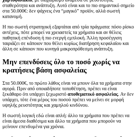
σταθερότητα και ανάπτυξη. Αυτό είναι και το πιο σημαντικό σημείο
στα 50.000€: δεν ψάχνεις ένα “μαγικό” προϊόν, αλλά σωστή
κατανομή.
Η πιο σωστή στρατηγική εξαρτάται από τρία πράγματα: πόσο ρίσκο
αντέχεις, πότε μπορεί να χρειαστείς τα χρήματα και αν θέλεις
παθητική επένδυση ή πιο ενεργή εμπλοκή. Άλλη προσέγγιση
ταιριάζει σε κάποιον που θέλει κυρίως διατήρηση κεφαλαίου και
άλλη σε κάποιον που κυνηγά μακροπρόθεσμη ανάπτυξη.
Μην επενδύσεις όλο το ποσό χωρίς να
κρατήσεις βάση ασφαλείας
Στα 50.000€, το πρώτο λάθος είναι να μπουν όλα τα χρήματα στην
αγορά. Πριν από οποιαδήποτε τοποθέτηση, πρέπει να είναι
ξεκάθαρο ότι υπάρχει ξεχωριστό
αποθεματικό ασφαλείας
. Αν δεν
υπάρχει, τότε ένα μέρος του ποσού πρέπει να μείνει σε μορφή
υψηλής ρευστότητας και χαμηλού κινδύνου.
Η σωστή λογική εδώ είναι απλή: άλλο τα χρήματα που πρέπει να
είναι άμεσα διαθέσιμα και άλλο τα χρήματα που μπορούν να
μείνουν επενδυμένα για χρόνια.