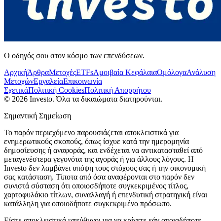
Ο οδηγός σου στον κόσμο των επενδύσεων.
Αρχική
Άρθρα
Μετοχές
ETFs
Αμοιβαία Κεφάλαια
Ομόλογα
Ανάλυση
Μετοχών
Εργαλεία
Επικοινωνία
Σχετικά
Πολιτική Cookies
Πολιτική Απορρήτου
©
2026
Investo. Όλα τα δικαιώματα διατηρούνται.
Σημαντική Σημείωση
Το παρόν περιεχόμενο παρουσιάζεται αποκλειστικά για
ενημερωτικούς σκοπούς, όπως ίσχυε κατά την ημερομηνία
δημοσίευσης ή αναφοράς, και ενδέχεται να αντικατασταθεί από
μεταγενέστερα γεγονότα της αγοράς ή για άλλους λόγους. Η
Investo δεν λαμβάνει υπόψη τους στόχους σας ή την οικονομική
σας κατάσταση. Τίποτα από όσα αναφέρονται στο παρόν δεν
συνιστά σύσταση ότι οποιοσδήποτε συγκεκριμένος τίτλος,
χαρτοφυλάκιο τίτλων, συναλλαγή ή επενδυτική στρατηγική είναι
κατάλληλη για οποιοδήποτε συγκεκριμένο πρόσωπο.
Είστε αποκλειστικά υπεύθυνοι για να κρίνετε εάν οποιαδήποτε