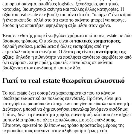
εμπορικά ακίνητα, αποθήκες logistics, ξενοδοχεία, φοιτητικές
κατοικίες, βιομηχανικά ακίνητα και πολλές άλλες κατηγορίες. Η
αξία του real estate δεν βασίζεται μόνο στο ότι “υπάρχει” ένα κτίριο
ή ένα οικόπεδο, αλλά στο ότι αυτό το ακίνητο μπορεί να παράγει
έσοδο ή να αποκτήσει υψηλότερη αξία μέσα στον χρόνο.
Ένας επενδυτής μπορεί να βγάλει χρήματα από το real estate με δύο
βασικούς τρόπους. Ο πρώτος είναι οι
τακτικές χρηματοροές
,
δηλαδή ενοίκια, μισθώματα ή άλλες εισπράξεις από την
εκμετάλλευση του ακινήτου. Ο δεύτερος είναι η
ανατίμηση της
αξίας
, δηλαδή η πιθανότητα να πουλήσει αργότερα ακριβότερα από
ό,τι αγόρασε. Στην πράξη, αρκετές επενδύσεις σε ακίνητα
βασίζονται στον συνδυασμό και των δύο.
Γιατί το real estate θεωρείται ελκυστικό
Το real estate έχει ορισμένα χαρακτηριστικά που το κάνουν
ιδιαίτερα ελκυστικό σε πολλούς επενδυτές. Πρώτον, είναι μια
κατηγορία περιουσιακών στοιχείων που γίνεται εύκολα κατανοητή.
Δεύτερον, μπορεί να δημιουργήσει επαναλαμβανόμενο εισόδημα.
Τρίτον, δίνει τη δυνατότητα χρήσης δανεισμού, κάτι που δεν ισχύει
με τον ίδιο τρόπο σε όλες τις υπόλοιπες μορφές επένδυσης.
Τέταρτον, αρκετοί το βλέπουν ως τρόπο προστασίας μέρους της
περιουσίας τους απέναντι στον πληθωρισμό ή ως μέσο