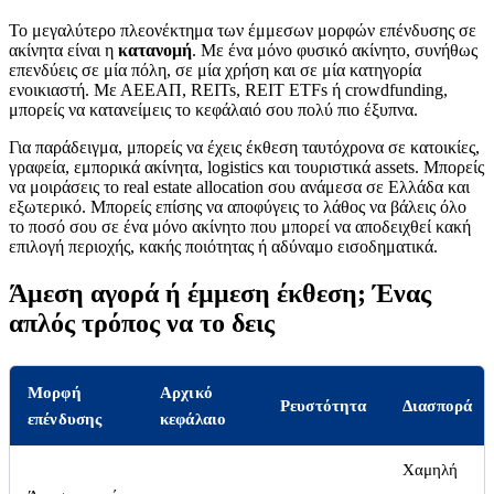
Το μεγαλύτερο πλεονέκτημα των έμμεσων μορφών επένδυσης σε
ακίνητα είναι η
κατανομή
. Με ένα μόνο φυσικό ακίνητο, συνήθως
επενδύεις σε μία πόλη, σε μία χρήση και σε μία κατηγορία
ενοικιαστή. Με ΑΕΕΑΠ, REITs, REIT ETFs ή crowdfunding,
μπορείς να κατανείμεις το κεφάλαιό σου πολύ πιο έξυπνα.
Για παράδειγμα, μπορείς να έχεις έκθεση ταυτόχρονα σε κατοικίες,
γραφεία, εμπορικά ακίνητα, logistics και τουριστικά assets. Μπορείς
να μοιράσεις το real estate allocation σου ανάμεσα σε Ελλάδα και
εξωτερικό. Μπορείς επίσης να αποφύγεις το λάθος να βάλεις όλο
το ποσό σου σε ένα μόνο ακίνητο που μπορεί να αποδειχθεί κακή
επιλογή περιοχής, κακής ποιότητας ή αδύναμο εισοδηματικά.
Άμεση αγορά ή έμμεση έκθεση; Ένας
απλός τρόπος να το δεις
Μορφή
Αρχικό
Ρευστότητα
Διασπορά
επένδυσης
κεφάλαιο
Χαμηλή