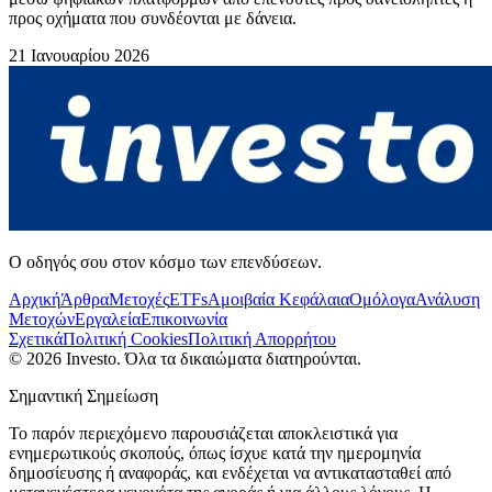
προς οχήματα που συνδέονται με δάνεια.
21 Ιανουαρίου 2026
Ο οδηγός σου στον κόσμο των επενδύσεων.
Αρχική
Άρθρα
Μετοχές
ETFs
Αμοιβαία Κεφάλαια
Ομόλογα
Ανάλυση
Μετοχών
Εργαλεία
Επικοινωνία
Σχετικά
Πολιτική Cookies
Πολιτική Απορρήτου
©
2026
Investo. Όλα τα δικαιώματα διατηρούνται.
Σημαντική Σημείωση
Το παρόν περιεχόμενο παρουσιάζεται αποκλειστικά για
ενημερωτικούς σκοπούς, όπως ίσχυε κατά την ημερομηνία
δημοσίευσης ή αναφοράς, και ενδέχεται να αντικατασταθεί από