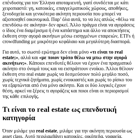
επένδυσης για τον Έλληνα αποταμιευτή, γιατί συνδέεται με κάτι
χειροπιαστό: γη, κατοικίες, επαγγελματικούς χώρους, αποθήκες,
ξενοδοχεία και γενικότερα ακίνητη περιουσία που μπορεί να
αξιοποιηθεί οικονομικά. Παρ’ όλα αυτά, το να λες απλώς «θέλω να
επενδύσω σε ακίνητα» δεν αρκεί. Άλλο πράγμα είναι να αγοράσεις
ο ίδιος ένα διαμέρισμα ή ένα κατάστημα και άλλο να αποκτήσεις
έκθεση στην αγορά ακινήτων μέσω εισηγμένων εταιρειών, ETFs ή
crowdfunding με μικρότερο κεφάλαιο και μεγαλύτερη διασπορά.
Για αυτό, το σωστό ερώτημα δεν είναι μόνο
«τι είναι το real
estate;»
, αλλά και
«με ποιον τρόπο θέλω να μπω στην αγορά
ακινήτων;»
. Κάποιοι επενδυτές θέλουν να έχουν ένα πραγματικό
ακίνητο στο όνομά τους και να εισπράττουν ενοίκιο. Άλλοι θέλουν
έκθεση στο real estate χωρίς να δεσμεύσουν πολύ μεγάλο ποσό,
χωρίς τεχνικά ζητήματα, χωρίς ενοικιαστές και χωρίς το ρίσκο του
να εξαρτώνται από ένα μόνο ακίνητο. Και οι δύο λογικές έχουν
θέση, αρκεί να ξέρεις τι αγοράζεις και ποιοι είναι οι περιορισμοί
της κάθε επιλογής.
Τι είναι το real estate ως επενδυτική
κατηγορία
Όταν μιλάμε για
real estate
, μιλάμε για την ακίνητη περιουσία ως
asset class. Αυτό περιλαμβάνει κατοικίες, οικόπεδα, γραφεία,