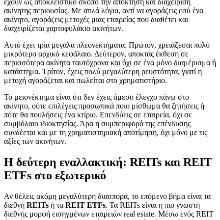
έχουν ως αποκλειστικό σκοπό την απόκτηση και διαχείριση
ακίνητης περιουσίας. Με απλά λόγια, αντί να αγοράζεις εσύ ένα
ακίνητο, αγοράζεις μετοχές μιας εταιρείας που διαθέτει και
διαχειρίζεται χαρτοφυλάκιο ακινήτων.
Αυτό έχει τρία μεγάλα πλεονεκτήματα. Πρώτον, χρειάζεσαι πολύ
μικρότερο αρχικό κεφάλαιο. Δεύτερον, αποκτάς έκθεση σε
περισσότερα ακίνητα ταυτόχρονα και όχι σε ένα μόνο διαμέρισμα ή
κατάστημα. Τρίτον, έχεις πολύ μεγαλύτερη ρευστότητα, γιατί η
μετοχή αγοράζεται και πωλείται στο χρηματιστήριο.
Το μειονέκτημα είναι ότι δεν έχεις άμεσο έλεγχο πάνω στο
ακίνητο, ούτε επιλέγεις προσωπικά ποιο μίσθωμα θα ζητήσεις ή
πότε θα πουλήσεις ένα κτίριο. Επενδύεις σε εταιρεία, όχι σε
συμβόλαιο ιδιοκτησίας. Άρα η συμπεριφορά της επένδυσης
συνδέεται και με τη χρηματιστηριακή αποτίμηση, όχι μόνο με τις
αξίες των ακινήτων.
Η δεύτερη εναλλακτική: REITs και REIT
ETFs στο εξωτερικό
Αν θέλεις ακόμη μεγαλύτερη διασπορά, το επόμενο βήμα είναι τα
διεθνή
REITs
ή τα
REIT ETFs
. Τα REITs είναι η πιο γνωστή
διεθνής μορφή εισηγμένων εταιρειών real estate. Μέσω ενός REIT