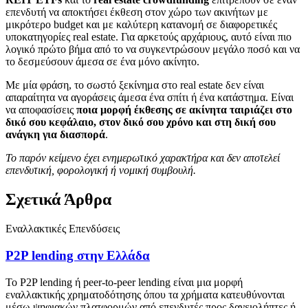
επενδυτή να αποκτήσει έκθεση στον χώρο των ακινήτων με
μικρότερο budget και με καλύτερη κατανομή σε διαφορετικές
υποκατηγορίες real estate. Για αρκετούς αρχάριους, αυτό είναι πιο
λογικό πρώτο βήμα από το να συγκεντρώσουν μεγάλο ποσό και να
το δεσμεύσουν άμεσα σε ένα μόνο ακίνητο.
Με μία φράση, το σωστό ξεκίνημα στο real estate δεν είναι
απαραίτητα να αγοράσεις άμεσα ένα σπίτι ή ένα κατάστημα. Είναι
να αποφασίσεις
ποια μορφή έκθεσης σε ακίνητα ταιριάζει στο
δικό σου κεφάλαιο, στον δικό σου χρόνο και στη δική σου
ανάγκη για διασπορά
.
Το παρόν κείμενο έχει ενημερωτικό χαρακτήρα και δεν αποτελεί
επενδυτική, φορολογική ή νομική συμβουλή.
Σχετικά Άρθρα
Εναλλακτικές Επενδύσεις
P2P lending στην Ελλάδα
Το P2P lending ή peer-to-peer lending είναι μια μορφή
εναλλακτικής χρηματοδότησης όπου τα χρήματα κατευθύνονται
μέσω ψηφιακών πλατφορμών από επενδυτές προς δανειολήπτες ή