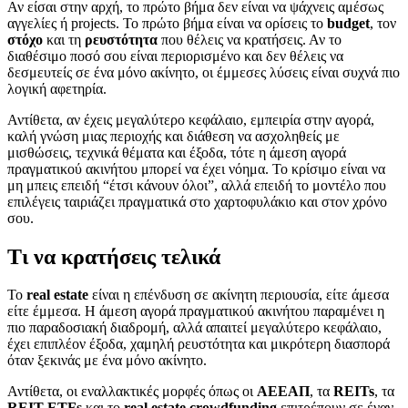
Αν είσαι στην αρχή, το πρώτο βήμα δεν είναι να ψάχνεις αμέσως
αγγελίες ή projects. Το πρώτο βήμα είναι να ορίσεις το
budget
, τον
στόχο
και τη
ρευστότητα
που θέλεις να κρατήσεις. Αν το
διαθέσιμο ποσό σου είναι περιορισμένο και δεν θέλεις να
δεσμευτείς σε ένα μόνο ακίνητο, οι έμμεσες λύσεις είναι συχνά πιο
λογική αφετηρία.
Αντίθετα, αν έχεις μεγαλύτερο κεφάλαιο, εμπειρία στην αγορά,
καλή γνώση μιας περιοχής και διάθεση να ασχοληθείς με
μισθώσεις, τεχνικά θέματα και έξοδα, τότε η άμεση αγορά
πραγματικού ακινήτου μπορεί να έχει νόημα. Το κρίσιμο είναι να
μη μπεις επειδή “έτσι κάνουν όλοι”, αλλά επειδή το μοντέλο που
επιλέγεις ταιριάζει πραγματικά στο χαρτοφυλάκιο και στον χρόνο
σου.
Τι να κρατήσεις τελικά
Το
real estate
είναι η επένδυση σε ακίνητη περιουσία, είτε άμεσα
είτε έμμεσα. Η άμεση αγορά πραγματικού ακινήτου παραμένει η
πιο παραδοσιακή διαδρομή, αλλά απαιτεί μεγαλύτερο κεφάλαιο,
έχει επιπλέον έξοδα, χαμηλή ρευστότητα και μικρότερη διασπορά
όταν ξεκινάς με ένα μόνο ακίνητο.
Αντίθετα, οι εναλλακτικές μορφές όπως οι
ΑΕΕΑΠ
, τα
REITs
, τα
REIT ETFs
και το
real estate crowdfunding
επιτρέπουν σε έναν