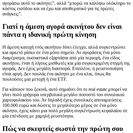
αγοράσω αυτό το ακίνητο;”, αλλά “μπορώ να καλύψω ολόκληρο το
κόστος εισόδου και να έχω και αποθεματικό για τις πρώτες
ανάγκες;”.
Γιατί η άμεση αγορά ακινήτου δεν είναι
πάντα η ιδανική πρώτη κίνηση
Η άμεση κατοχή ενός ακινήτου δίνει έλεγχο, αλλά συγκεντρώνει
και αρκετό ρίσκο σε ένα μόνο σημείο. Αν αγοράσεις ένα μόνο
διαμέρισμα, ουσιαστικά εξαρτάσαι από μία περιοχή, ένα είδος
ακινήτου, έναν ή λίγους μισθωτές και μία συγκεκριμένη στιγμή της
αγοράς. Δεν έχεις μεγάλη διασπορά. Επιπλέον, η ρευστοποίηση
είναι αργή. Δεν πουλάς ένα ακίνητο με ένα κλικ, όπως θα
πουλούσες μια μετοχή ή ένα ETF.
Για κάποιον που ξεκινά, αυτό σημαίνει ότι το real estate μπορεί να
γίνει πολύ γρήγορα υπερβολικά μεγάλο ποσοστό του συνολικού
χαρτοφυλακίου του. Αν δηλαδή έχεις συνολικές αποταμιεύσεις
100.000 ευρώ και δώσεις το μεγαλύτερο μέρος σε ένα μόνο
ακίνητο, έχεις κάνει μια πολύ μεγάλη συγκέντρωση κεφαλαίου σε
μία επένδυση με χαμηλή ρευστότητα.
Πώς να σκεφτείς σωστά την πρώτη σου