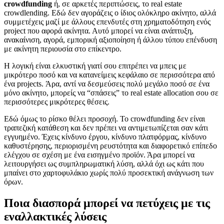
crowdfunding
ή, σε αρκετές περιπτώσεις, το real estate
crowdlending. Εδώ δεν αγοράζεις ο ίδιος ολόκληρο ακίνητο, αλλά
συμμετέχεις μαζί με άλλους επενδυτές στη χρηματοδότηση ενός
project που αφορά ακίνητα. Αυτό μπορεί να είναι ανάπτυξη,
ανακαίνιση, αγορά, εμπορική αξιοποίηση ή άλλου τύπου επένδυση
με ακίνητη περιουσία στο επίκεντρο.
Η λογική είναι ελκυστική γιατί σου επιτρέπει να μπεις με
μικρότερο ποσό και να κατανείμεις κεφάλαιο σε περισσότερα από
ένα projects. Άρα, αντί να δεσμεύσεις πολύ μεγάλο ποσό σε ένα
μόνο ακίνητο, μπορείς να “σπάσεις” το real estate allocation σου σε
περισσότερες μικρότερες θέσεις.
Εδώ όμως το ρίσκο θέλει προσοχή. Το crowdfunding δεν είναι
τραπεζική κατάθεση και δεν πρέπει να αντιμετωπίζεται σαν κάτι
εγγυημένο. Έχεις κίνδυνο έργου, κίνδυνο πλατφόρμας, κίνδυνο
καθυστέρησης, περιορισμένη ρευστότητα και διαφορετικό επίπεδο
ελέγχου σε σχέση με ένα εισηγμένο προϊόν. Άρα μπορεί να
λειτουργήσει ως συμπληρωματική λύση, αλλά όχι ως κάτι που
μπαίνει στο χαρτοφυλάκιο χωρίς πολύ προσεκτική ανάγνωση των
όρων.
Ποια διασπορά μπορεί να πετύχεις με τις
εναλλακτικές λύσεις