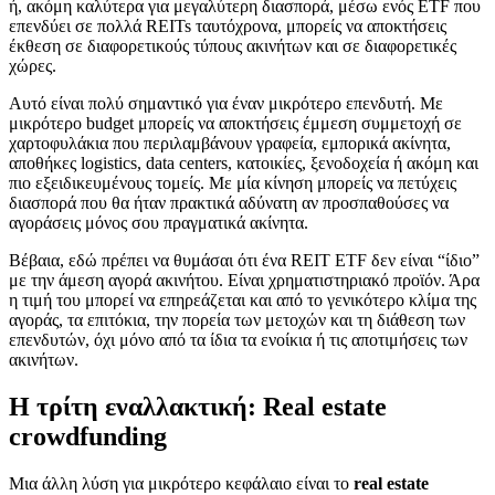
ή, ακόμη καλύτερα για μεγαλύτερη διασπορά, μέσω ενός ETF που
επενδύει σε πολλά REITs ταυτόχρονα, μπορείς να αποκτήσεις
έκθεση σε διαφορετικούς τύπους ακινήτων και σε διαφορετικές
χώρες.
Αυτό είναι πολύ σημαντικό για έναν μικρότερο επενδυτή. Με
μικρότερο budget μπορείς να αποκτήσεις έμμεση συμμετοχή σε
χαρτοφυλάκια που περιλαμβάνουν γραφεία, εμπορικά ακίνητα,
αποθήκες logistics, data centers, κατοικίες, ξενοδοχεία ή ακόμη και
πιο εξειδικευμένους τομείς. Με μία κίνηση μπορείς να πετύχεις
διασπορά που θα ήταν πρακτικά αδύνατη αν προσπαθούσες να
αγοράσεις μόνος σου πραγματικά ακίνητα.
Βέβαια, εδώ πρέπει να θυμάσαι ότι ένα REIT ETF δεν είναι “ίδιο”
με την άμεση αγορά ακινήτου. Είναι χρηματιστηριακό προϊόν. Άρα
η τιμή του μπορεί να επηρεάζεται και από το γενικότερο κλίμα της
αγοράς, τα επιτόκια, την πορεία των μετοχών και τη διάθεση των
επενδυτών, όχι μόνο από τα ίδια τα ενοίκια ή τις αποτιμήσεις των
ακινήτων.
Η τρίτη εναλλακτική: Real estate
crowdfunding
Μια άλλη λύση για μικρότερο κεφάλαιο είναι το
real estate