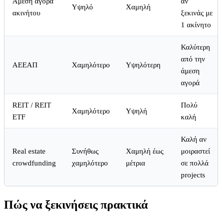
Άμεση αγορά
αν
Υψηλό
Χαμηλή
ακινήτου
ξεκινάς με
1 ακίνητο
Καλύτερη
από την
ΑΕΕΑΠ
Χαμηλότερο
Υψηλότερη
άμεση
αγορά
REIT / REIT
Πολύ
Χαμηλότερο
Υψηλή
ETF
καλή
Καλή αν
Real estate
Συνήθως
Χαμηλή έως
μοιραστεί
crowdfunding
χαμηλότερο
μέτρια
σε πολλά
projects
Πώς να ξεκινήσεις πρακτικά