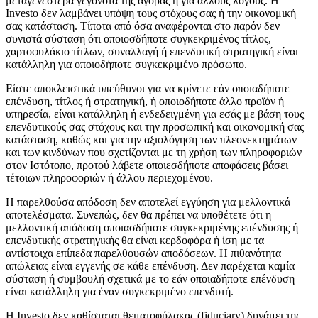
μεταγενέστερα γεγονότα της αγοράς ή για άλλους λόγους. Η
Investo δεν λαμβάνει υπόψη τους στόχους σας ή την οικονομική
σας κατάσταση. Τίποτα από όσα αναφέρονται στο παρόν δεν
συνιστά σύσταση ότι οποιοσδήποτε συγκεκριμένος τίτλος,
χαρτοφυλάκιο τίτλων, συναλλαγή ή επενδυτική στρατηγική είναι
κατάλληλη για οποιοδήποτε συγκεκριμένο πρόσωπο.
Είστε αποκλειστικά υπεύθυνοι για να κρίνετε εάν οποιαδήποτε
επένδυση, τίτλος ή στρατηγική, ή οποιοδήποτε άλλο προϊόν ή
υπηρεσία, είναι κατάλληλη ή ενδεδειγμένη για εσάς με βάση τους
επενδυτικούς σας στόχους και την προσωπική και οικονομική σας
κατάσταση, καθώς και για την αξιολόγηση των πλεονεκτημάτων
και των κινδύνων που σχετίζονται με τη χρήση των πληροφοριών
στον Ιστότοπο, προτού λάβετε οποιεσδήποτε αποφάσεις βάσει
τέτοιων πληροφοριών ή άλλου περιεχομένου.
Η παρελθούσα απόδοση δεν αποτελεί εγγύηση για μελλοντικά
αποτελέσματα. Συνεπώς, δεν θα πρέπει να υποθέτετε ότι η
μελλοντική απόδοση οποιασδήποτε συγκεκριμένης επένδυσης ή
επενδυτικής στρατηγικής θα είναι κερδοφόρα ή ίση με τα
αντίστοιχα επίπεδα παρελθουσών αποδόσεων. Η πιθανότητα
απώλειας είναι εγγενής σε κάθε επένδυση. Δεν παρέχεται καμία
σύσταση ή συμβουλή σχετικά με το εάν οποιαδήποτε επένδυση
είναι κατάλληλη για έναν συγκεκριμένο επενδυτή.
Η Investo δεν καθίσταται θεματοφύλακας (fiduciary) δυνάμει της