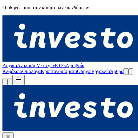
Ο οδηγός σου στον κόσμο των επενδύσεων.
Αρχική
Ανάλυση Μετοχών
ETFs
Αμοιβαία
Κεφάλαια
Ομόλογα
Κρυπτονομίσματα
Οδηγοί
Εργαλεία
Άρθρα