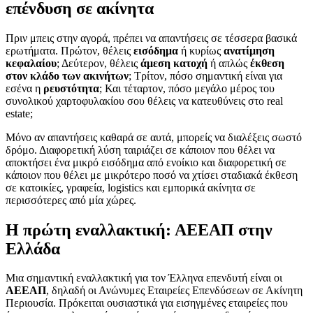
επένδυση σε ακίνητα
Πριν μπεις στην αγορά, πρέπει να απαντήσεις σε τέσσερα βασικά
ερωτήματα. Πρώτον, θέλεις
εισόδημα
ή κυρίως
ανατίμηση
κεφαλαίου
; Δεύτερον, θέλεις
άμεση κατοχή
ή απλώς
έκθεση
στον κλάδο των ακινήτων
; Τρίτον, πόσο σημαντική είναι για
εσένα η
ρευστότητα
; Και τέταρτον, πόσο μεγάλο μέρος του
συνολικού χαρτοφυλακίου σου θέλεις να κατευθύνεις στο real
estate;
Μόνο αν απαντήσεις καθαρά σε αυτά, μπορείς να διαλέξεις σωστό
δρόμο. Διαφορετική λύση ταιριάζει σε κάποιον που θέλει να
αποκτήσει ένα μικρό εισόδημα από ενοίκιο και διαφορετική σε
κάποιον που θέλει με μικρότερο ποσό να χτίσει σταδιακά έκθεση
σε κατοικίες, γραφεία, logistics και εμπορικά ακίνητα σε
περισσότερες από μία χώρες.
Η πρώτη εναλλακτική: ΑΕΕΑΠ στην
Ελλάδα
Μια σημαντική εναλλακτική για τον Έλληνα επενδυτή είναι οι
ΑΕΕΑΠ
, δηλαδή οι Ανώνυμες Εταιρείες Επενδύσεων σε Ακίνητη
Περιουσία. Πρόκειται ουσιαστικά για εισηγμένες εταιρείες που