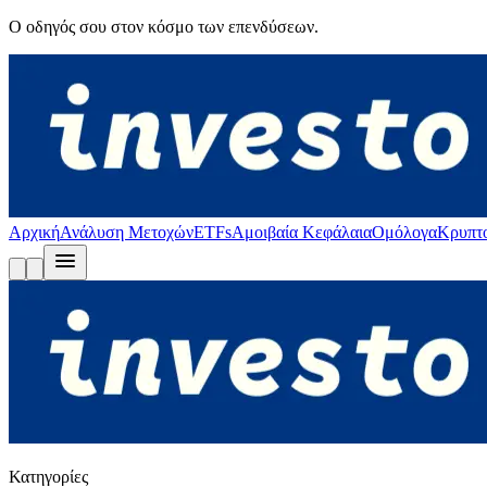
Ο οδηγός σου στον κόσμο των επενδύσεων.
Αρχική
Ανάλυση Μετοχών
ETFs
Αμοιβαία Κεφάλαια
Ομόλογα
Κρυπτ
Κατηγορίες