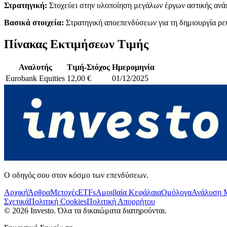
Στρατηγική:
Στοχεύει στην υλοποίηση μεγάλων έργων αστικής ανάπ
Βασικά στοιχεία:
Στρατηγική αποεπενδύσεων για τη δημιουργία ρευ
Πίνακας Εκτιμήσεων Τιμής
Αναλυτής
Τιμή-Στόχος
Ημερομηνία
Eurobank Equities
12,00 €
01/12/2025
Ο οδηγός σου στον κόσμο των επενδύσεων.
Αρχική
Άρθρα
Μετοχές
ETFs
Αμοιβαία Κεφάλαια
Ομόλογα
Ανάλυση 
Σχετικά
Πολιτική Cookies
Πολιτική Απορρήτου
©
2026
Investo. Όλα τα δικαιώματα διατηρούνται.