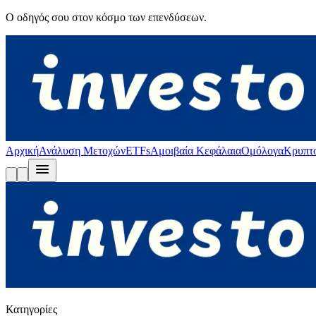
Ο οδηγός σου στον κόσμο των επενδύσεων.
Αρχική
Ανάλυση Μετοχών
ETFs
Αμοιβαία Κεφάλαια
Ομόλογα
Κρυπτ
Κατηγορίες