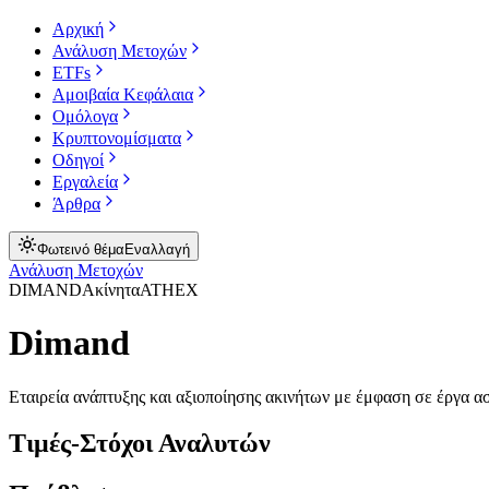
Αρχική
Ανάλυση Μετοχών
ETFs
Αμοιβαία Κεφάλαια
Ομόλογα
Κρυπτονομίσματα
Οδηγοί
Εργαλεία
Άρθρα
Φωτεινό θέμα
Εναλλαγή
Ανάλυση Μετοχών
DIMAND
Ακίνητα
ATHEX
Dimand
Εταιρεία ανάπτυξης και αξιοποίησης ακινήτων με έμφαση σε έργα α
Τιμές-Στόχοι Αναλυτών