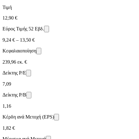
Τιμή
12,90 €
Εύρος Τιμής 52 Εβδ.
9,24 € – 13,50 €
Κεφαλαιοποίηση
239,96 εκ. €
Δείκτης P/E
7,09
Δείκτης P/B
1,16
Κέρδη ανά Μετοχή (EPS)
1,82 €
Μέρισμα ανά Μετοχή