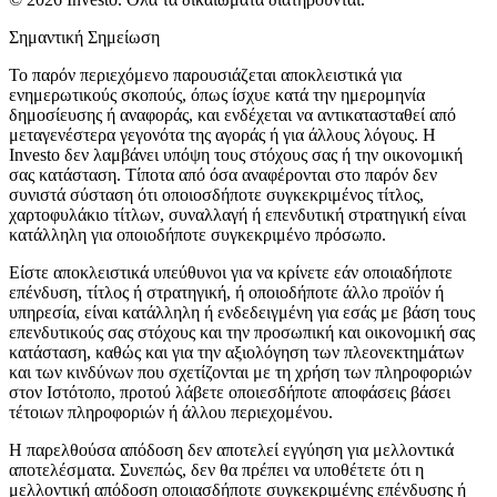
Σημαντική Σημείωση
Το παρόν περιεχόμενο παρουσιάζεται αποκλειστικά για
ενημερωτικούς σκοπούς, όπως ίσχυε κατά την ημερομηνία
δημοσίευσης ή αναφοράς, και ενδέχεται να αντικατασταθεί από
μεταγενέστερα γεγονότα της αγοράς ή για άλλους λόγους. Η
Investo δεν λαμβάνει υπόψη τους στόχους σας ή την οικονομική
σας κατάσταση. Τίποτα από όσα αναφέρονται στο παρόν δεν
συνιστά σύσταση ότι οποιοσδήποτε συγκεκριμένος τίτλος,
χαρτοφυλάκιο τίτλων, συναλλαγή ή επενδυτική στρατηγική είναι
κατάλληλη για οποιοδήποτε συγκεκριμένο πρόσωπο.
Είστε αποκλειστικά υπεύθυνοι για να κρίνετε εάν οποιαδήποτε
επένδυση, τίτλος ή στρατηγική, ή οποιοδήποτε άλλο προϊόν ή
υπηρεσία, είναι κατάλληλη ή ενδεδειγμένη για εσάς με βάση τους
επενδυτικούς σας στόχους και την προσωπική και οικονομική σας
κατάσταση, καθώς και για την αξιολόγηση των πλεονεκτημάτων
και των κινδύνων που σχετίζονται με τη χρήση των πληροφοριών
στον Ιστότοπο, προτού λάβετε οποιεσδήποτε αποφάσεις βάσει
τέτοιων πληροφοριών ή άλλου περιεχομένου.
Η παρελθούσα απόδοση δεν αποτελεί εγγύηση για μελλοντικά
αποτελέσματα. Συνεπώς, δεν θα πρέπει να υποθέτετε ότι η
μελλοντική απόδοση οποιασδήποτε συγκεκριμένης επένδυσης ή