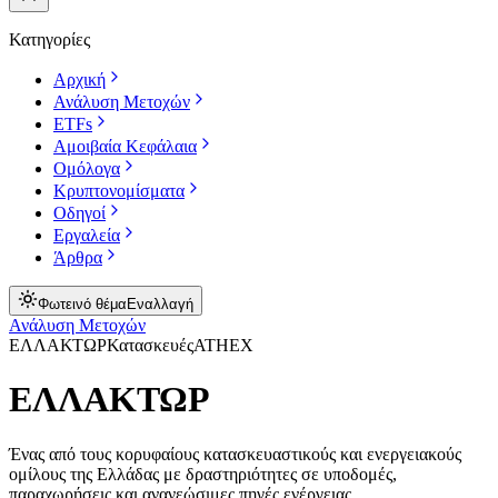
Κατηγορίες
Αρχική
Ανάλυση Μετοχών
ETFs
Αμοιβαία Κεφάλαια
Ομόλογα
Κρυπτονομίσματα
Οδηγοί
Εργαλεία
Άρθρα
Φωτεινό θέμα
Εναλλαγή
Ανάλυση Μετοχών
ΕΛΛΑΚΤΩΡ
Κατασκευές
ATHEX
ΕΛΛΑΚΤΩΡ
Ένας από τους κορυφαίους κατασκευαστικούς και ενεργειακούς
ομίλους της Ελλάδας με δραστηριότητες σε υποδομές,
παραχωρήσεις και ανανεώσιμες πηγές ενέργειας.