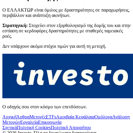
Ο ΕΛΛΑΚΤΩΡ είναι όμιλος με δραστηριότητες σε παραχωρήσεις,
περιβάλλον και ανάπτυξη ακινήτων.
Στρατηγική:
Στοχεύει στον εξορθολογισμό της δομής του και στην
εστίαση σε κερδοφόρες δραστηριότητες με σταθερές ταμειακές
ροές.
Δεν υπάρχουν ακόμα στόχοι τιμών για αυτή τη μετοχή.
Ο οδηγός σου στον κόσμο των επενδύσεων.
Αρχική
Άρθρα
Μετοχές
ETFs
Αμοιβαία Κεφάλαια
Ομόλογα
Ανάλυση
Μετοχών
Εργαλεία
Επικοινωνία
Σχετικά
Πολιτική Cookies
Πολιτική Απορρήτου
©
2026
Investo. Όλα τα δικαιώματα διατηρούνται.