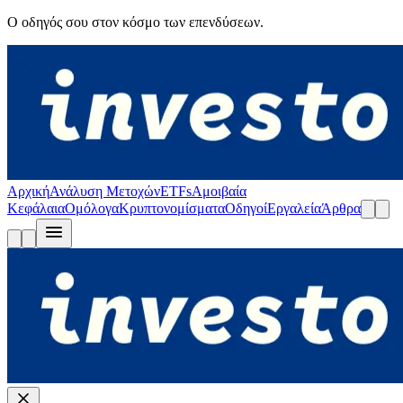
Ο οδηγός σου στον κόσμο των επενδύσεων.
Αρχική
Ανάλυση Μετοχών
ETFs
Αμοιβαία
Κεφάλαια
Ομόλογα
Κρυπτονομίσματα
Οδηγοί
Εργαλεία
Άρθρα