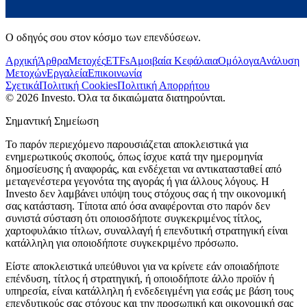
Ο οδηγός σου στον κόσμο των επενδύσεων.
Αρχική
Άρθρα
Μετοχές
ETFs
Αμοιβαία Κεφάλαια
Ομόλογα
Ανάλυση
Μετοχών
Εργαλεία
Επικοινωνία
Σχετικά
Πολιτική Cookies
Πολιτική Απορρήτου
©
2026
Investo. Όλα τα δικαιώματα διατηρούνται.
Σημαντική Σημείωση
Το παρόν περιεχόμενο παρουσιάζεται αποκλειστικά για
ενημερωτικούς σκοπούς, όπως ίσχυε κατά την ημερομηνία
δημοσίευσης ή αναφοράς, και ενδέχεται να αντικατασταθεί από
μεταγενέστερα γεγονότα της αγοράς ή για άλλους λόγους. Η
Investo δεν λαμβάνει υπόψη τους στόχους σας ή την οικονομική
σας κατάσταση. Τίποτα από όσα αναφέρονται στο παρόν δεν
συνιστά σύσταση ότι οποιοσδήποτε συγκεκριμένος τίτλος,
χαρτοφυλάκιο τίτλων, συναλλαγή ή επενδυτική στρατηγική είναι
κατάλληλη για οποιοδήποτε συγκεκριμένο πρόσωπο.
Είστε αποκλειστικά υπεύθυνοι για να κρίνετε εάν οποιαδήποτε
επένδυση, τίτλος ή στρατηγική, ή οποιοδήποτε άλλο προϊόν ή
υπηρεσία, είναι κατάλληλη ή ενδεδειγμένη για εσάς με βάση τους
επενδυτικούς σας στόχους και την προσωπική και οικονομική σας