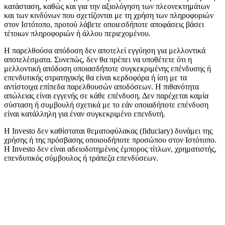
κατάσταση, καθώς και για την αξιολόγηση των πλεονεκτημάτων
και των κινδύνων που σχετίζονται με τη χρήση των πληροφοριών
στον Ιστότοπο, προτού λάβετε οποιεσδήποτε αποφάσεις βάσει
τέτοιων πληροφοριών ή άλλου περιεχομένου.
Η παρελθούσα απόδοση δεν αποτελεί εγγύηση για μελλοντικά
αποτελέσματα. Συνεπώς, δεν θα πρέπει να υποθέτετε ότι η
μελλοντική απόδοση οποιασδήποτε συγκεκριμένης επένδυσης ή
επενδυτικής στρατηγικής θα είναι κερδοφόρα ή ίση με τα
αντίστοιχα επίπεδα παρελθουσών αποδόσεων. Η πιθανότητα
απώλειας είναι εγγενής σε κάθε επένδυση. Δεν παρέχεται καμία
σύσταση ή συμβουλή σχετικά με το εάν οποιαδήποτε επένδυση
είναι κατάλληλη για έναν συγκεκριμένο επενδυτή.
Η Investo δεν καθίσταται θεματοφύλακας (fiduciary) δυνάμει της
χρήσης ή της πρόσβασης οποιουδήποτε προσώπου στον Ιστότοπο.
Η Investo δεν είναι αδειοδοτημένος έμπορος τίτλων, χρηματιστής,
επενδυτικός σύμβουλος ή τράπεζα επενδύσεων.