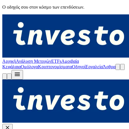
Ο οδηγός σου στον κόσμο των επενδύσεων.
Αρχική
Ανάλυση Μετοχών
ETFs
Αμοιβαία
Κεφάλαια
Ομόλογα
Κρυπτονομίσματα
Οδηγοί
Εργαλεία
Άρθρα