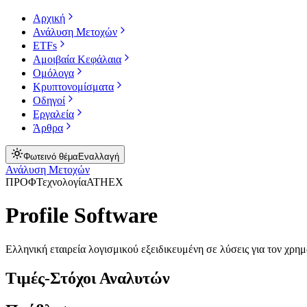
Αρχική
Ανάλυση Μετοχών
ETFs
Αμοιβαία Κεφάλαια
Ομόλογα
Κρυπτονομίσματα
Οδηγοί
Εργαλεία
Άρθρα
Φωτεινό θέμα
Εναλλαγή
Ανάλυση Μετοχών
ΠΡΟΦ
Τεχνολογία
ATHEX
Profile Software
Ελληνική εταιρεία λογισμικού εξειδικευμένη σε λύσεις για τον χρη
Τιμές-Στόχοι Αναλυτών