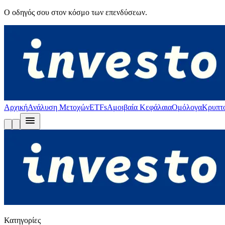
Ο οδηγός σου στον κόσμο των επενδύσεων.
Αρχική
Ανάλυση Μετοχών
ETFs
Αμοιβαία Κεφάλαια
Ομόλογα
Κρυπτ
Κατηγορίες