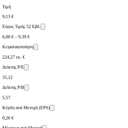
Τιμή
9,13 €
Εύρος Τιμής 52 Εβδ.
6,00 € – 9,39 €
Κεφαλαιοποίηση
224,27 εκ. €
Δείκτης P/E
35,12
Δείκτης P/B
5,57
Κέρδη ανά Μετοχή (EPS)
0,26 €
Μέρισμα ανά Μετοχή