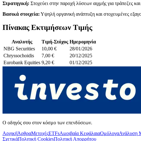
Στρατηγική:
Στοχεύει στην παροχή λύσεων αιχμής για τράπεζες κα
Βασικά στοιχεία:
Υψηλή οργανική ανάπτυξη και στοχευμένες εξαγο
Πίνακας Εκτιμήσεων Τιμής
Αναλυτής
Τιμή-Στόχος
Ημερομηνία
NBG Securities
10,00 €
28/01/2026
Chryssochoidis
7,00 €
20/12/2025
Eurobank Equities
9,20 €
01/12/2025
Ο οδηγός σου στον κόσμο των επενδύσεων.
Αρχική
Άρθρα
Μετοχές
ETFs
Αμοιβαία Κεφάλαια
Ομόλογα
Ανάλυση 
Σχετικά
Πολιτική Cookies
Πολιτική Απορρήτου