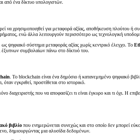
αι από ένα δίκτυο υπολογιστών.
ορεί να χρησιμοποιηθεί για μεταφορά αξίας, αποθήκευση πλούτου ή 
ρήματος, ενώ άλλα λειτουργούν περισσότερο ως τεχνολογική υποδομ
ε ως ψηφιακό σύστημα μεταφοράς αξίας χωρίς κεντρικό έλεγχο. Το
Et
αι έξυπνων συμβολαίων πάνω στο δίκτυό του.
chain
. Το blockchain είναι ένα δημόσιο ή κατανεμημένο ψηφιακό βιβ
 όταν εγκριθεί, προστίθεται στο ιστορικό.
ο διαχειριστής που να αποφασίζει τι είναι έγκυρο και τι όχι. Η επιβε
ακό βιβλίο
που ενημερώνεται συνεχώς και στο οποίο δεν μπορεί εύκο
μενο, δημιουργώντας μια αλυσίδα δεδομένων.