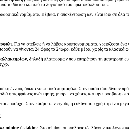
από το δίκτυο και από το λογισμικό του πρωτοκόλλου τους.
ραδοσιακά νομίσματα. Βέβαια, η αποκέντρωση δεν είναι ίδια σε όλα τα
τοφόλι
. Για να στείλεις ή να λάβεις κρυπτονομίσματα, χρειάζεσαι ένα 
μπορούν να γίνονται 24 ώρες το 24ωρο, κάθε μέρα, χωρίς τα κλασικά 
ταλλακτηρίων
, δηλαδή πλατφορμών που επιτρέπουν τη μετατροπή ευ
εγχο.
σική έννοια, όπως ένα φυσικό πορτοφόλι. Στην ουσία σου δίνουν πρ
ιδιά ή τις φράσεις ανάκτησης, μπορεί να χάσεις και την πρόσβαση στ
νται προσοχή. Στον κόσμο των crypto, η ευθύνη του χρήστη είναι μεγ
α
έσω
mining
ή
staking
. Στο mining, οι υπολογιστές λύνουν υπολογιστι