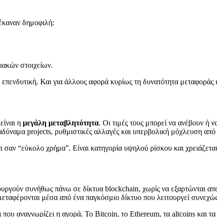
έκαναν δημοφιλή:
ιακών στοιχείων.
ναι επενδυτική. Και για άλλους αφορά κυρίως τη δυνατότητα μεταφορά
είναι η
μεγάλη μεταβλητότητα
. Οι τιμές τους μπορεί να ανέβουν ή 
 αδύναμα projects, ρυθμιστικές αλλαγές και υπερβολική μόχλευση από 
ται σαν “εύκολο χρήμα”. Είναι κατηγορία υψηλού ρίσκου και χρειάζετ
ουργούν συνήθως πάνω σε δίκτυα blockchain, χωρίς να εξαρτώνται απ
μεταφέρονται μέσα από ένα παγκόσμιο δίκτυο που λειτουργεί συνεχώς
που αναγνωρίζει η αγορά. Το Bitcoin, το Ethereum, τα altcoins και τα