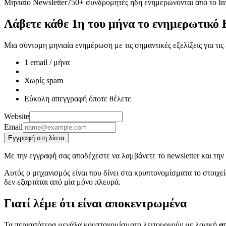
Μηνιαίο Newsletter
750+ συνδρομητές ήδη ενημερώνονται από το Inv
Λάβετε κάθε 1η του μήνα το ενημερωτικό 
Μια σύντομη μηνιαία ενημέρωση με τις σημαντικές εξελίξεις για τι
1 email / μήνα
Χωρίς spam
Εύκολη απεγγραφή όποτε θέλετε
Website
Email
Εγγραφή στη λίστα
Με την εγγραφή σας αποδέχεστε να λαμβάνετε το newsletter και την
Αυτός ο μηχανισμός είναι που δίνει στα κρυπτονομίσματα το στοιχείο
δεν εξαρτάται από μία μόνο πλευρά.
Γιατί λέμε ότι είναι αποκεντρωμένα
Τα περισσότερα μεγάλα κρυπτονομίσματα λειτουργούν με λογική
α