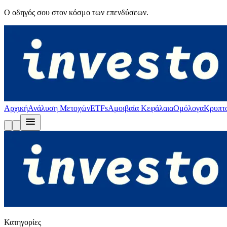
Ο οδηγός σου στον κόσμο των επενδύσεων.
Αρχική
Ανάλυση Μετοχών
ETFs
Αμοιβαία Κεφάλαια
Ομόλογα
Κρυπτ
Κατηγορίες