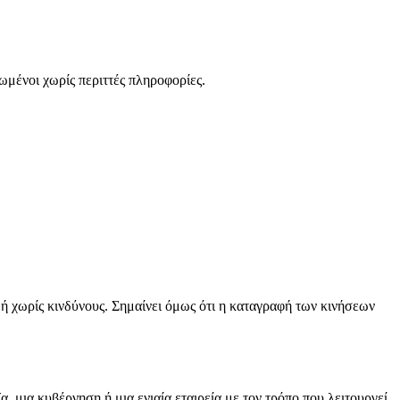
ωμένοι χωρίς περιττές πληροφορίες.
ια ή χωρίς κινδύνους. Σημαίνει όμως ότι η καταγραφή των κινήσεων
α, μια κυβέρνηση ή μια ενιαία εταιρεία με τον τρόπο που λειτουργεί